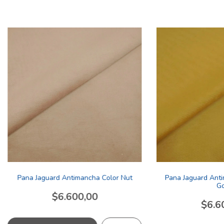
Pana Jaguard Antimancha Color Nut
Pana Jaguard Ant
Go
$6.600,00
$6.6