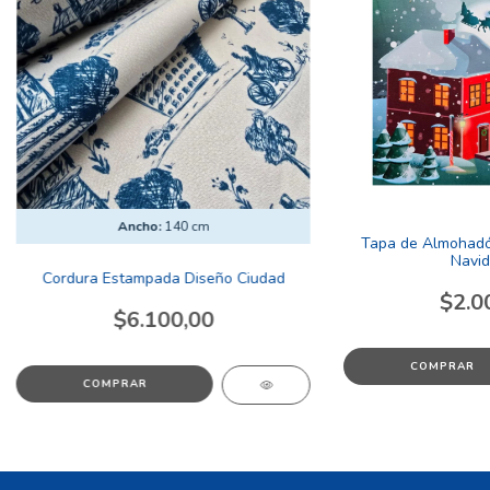
Ancho:
140 cm
Tapa de Almohadó
Navid
Cordura Estampada Diseño Ciudad
$2.0
$6.100,00