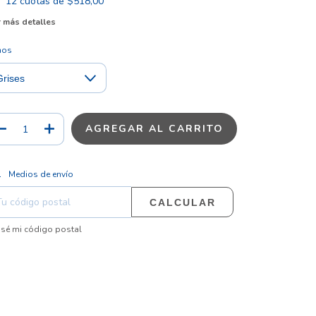
12
cuotas de
$518,00
 más detalles
nos
CAMBIAR CP
regas para el CP:
Medios de envío
CALCULAR
sé mi código postal