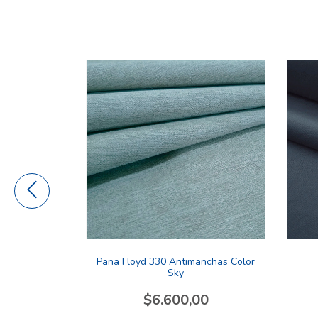
a Color Blue
Pana Floyd 330 Antimanchas Color
Sky
00
$6.600,00