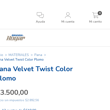
0
Ayuda
Mi cuenta
Mi carrito
cio
>
MATERIALES
>
Pana
>
na Velvet Twist Color Plomo
ana Velvet Twist Color
lomo
3.500,00
cio sin impuestos
$2.892,56