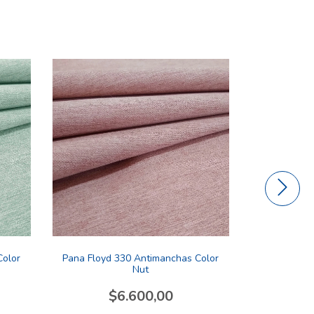
Color
Pana Floyd 330 Antimanchas Color
Pana Jagu
Nut
$6.600,00
$