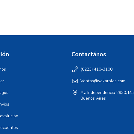
ión
Contactános
mos
(0223) 410-3100
ar
Ventas@yakarplas.com
agos
Av. Independencia 2930, Mar
Buenos Aires
nvios
Devolución
recuentes