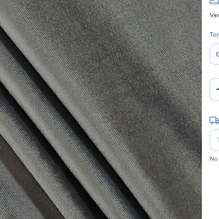
Ver
To
Ent
No 