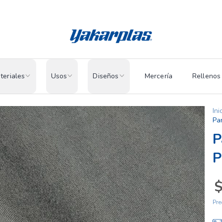
teriales
Usos
Diseños
Mercería
Rellenos
Ini
Pa
P
P
$
Pre