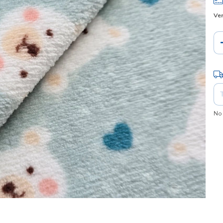
Ver
Ent
No 