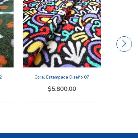
2
Coral Estampada Diseño 07
Coral E
$5.800,00
$