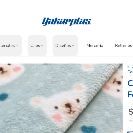
teriales
Usos
Diseños
Mercería
Rellenos
Ini
Co
C
F
$
Pre