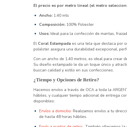
El precio es por metro lineal (el metro seleccio
Ancho:
1.40 mts
Composición:
100% Poliester
Usos:
Ideal para la confección de mantas, fraza
El
Coral Estampada
es una tela que destaca por s
poliéster asegura una durabilidad excepcional, per
Con un ancho de 1.40 metros, es ideal para crear 
Su diseño estampado le da un toque único y atracti
buscan calidad y estilo en sus confecciones.
¿Tiempo y Opciones de Retiro?
Hacemos envíos a través de OCA a toda la ARGENT
hábiles, y cualquier tiempo adicional de entrega co
disponibles:
Envíos a domicilio:
Realizamos envíos a tu direc
de hasta 48 horas hábiles.
Envío a puntos de retiro:
También ofrecemos la o