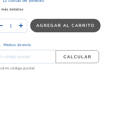
12
cuotas de
$858,40
 más detalles
CAMBIAR CP
regas para el CP:
Medios de envío
CALCULAR
sé mi código postal