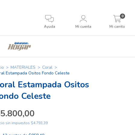
0
Ayuda
Mi cuenta
Mi carrito
cio
>
MATERIALES
>
Coral
>
ral Estampada Ositos Fondo Celeste
oral Estampada Ositos
ondo Celeste
5.800,00
cio sin impuestos
$4.793,39