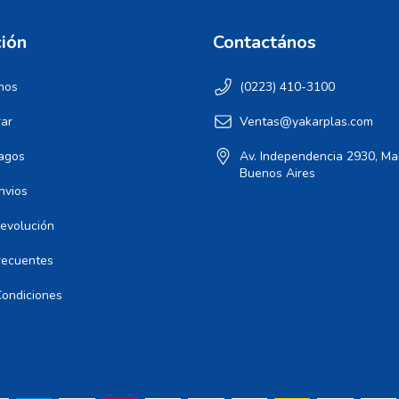
ión
Contactános
mos
(0223) 410-3100
ar
Ventas@yakarplas.com
agos
Av. Independencia 2930, Mar
Buenos Aires
nvios
Devolución
recuentes
Condiciones