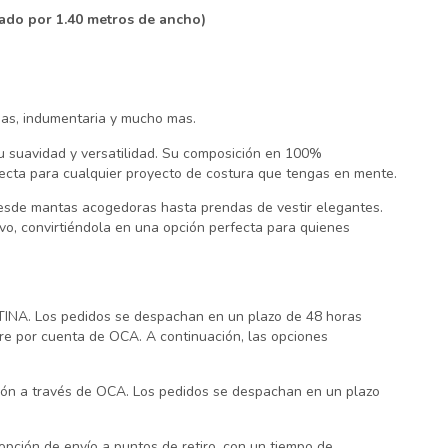
nado por 1.40 metros de ancho)
das, indumentaria y mucho mas.
u suavidad y versatilidad. Su composición en 100%
fecta para cualquier proyecto de costura que tengas en mente.
desde mantas acogedoras hasta prendas de vestir elegantes.
vo, convirtiéndola en una opción perfecta para quienes
INA. Los pedidos se despachan en un plazo de 48 horas
rre por cuenta de OCA. A continuación, las opciones
ción a través de OCA. Los pedidos se despachan en un plazo
pción de envío a puntos de retiro, con un tiempo de