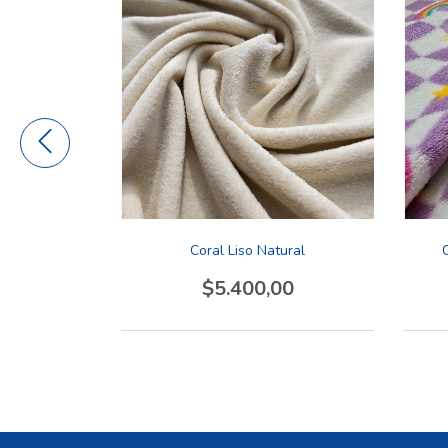
s Multicolor
Coral Liso Natural
00
$5.400,00